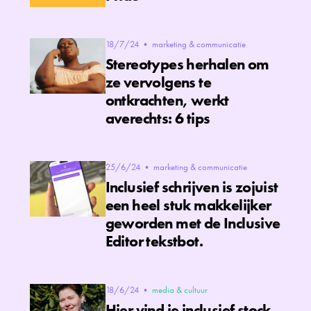
18/7/24
•
marketing & communicatie
Stereotypes herhalen om
ze vervolgens te
ontkrachten, werkt
averechts: 6 tips
25/6/24
•
marketing & communicatie
Inclusief schrijven is zojuist
een heel stuk makkelijker
geworden met de Inclusive
Editor tekstbot.
18/6/24
•
media & cultuur
Hier vind je inclusief stock