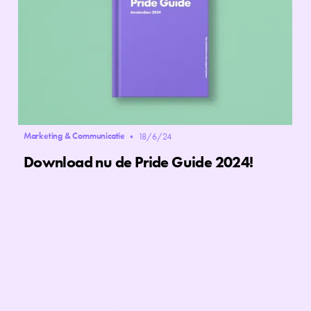
Marketing & Communicatie
•
18/6/24
Download nu de Pride Guide 2024!
Als marketeer, mediamaker of
communicatieprofessional staat Pride vaak op je
inhaakkalender maar heb je ook vragen als: Moet
je als organisatie iets met Pride? Zit de lhbtiq+
community daarop te wachten? Op welke
manier doe ik het goed? En hoe kan ik
überhaupt bijdragen aan Pride vanuit mijn