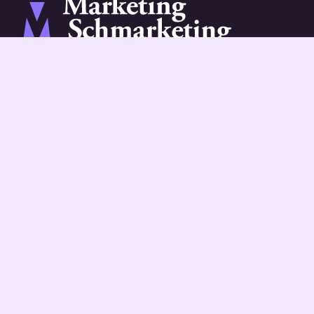
info@marketingschmarketing.nl
contact
contact
Marketing Schmarketing
Media & Cultuur
Marketing & Communicatie
Trends & Forecasting
Makers & Marketeers
Agency
Brand Agency
Projecten
Diensten
Over ons
Contact