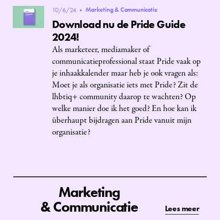
Marketing & Communicatie
10/6/24
•
Download nu de Pride Guide
2024!
Als marketeer, mediamaker of
communicatieprofessional staat Pride vaak op
je inhaakkalender maar heb je ook vragen als:
Moet je als organisatie iets met Pride? Zit de
lhbtiq+ community daarop te wachten? Op
welke manier doe ik het goed? En hoe kan ik
überhaupt bijdragen aan Pride vanuit mijn
organisatie?
Marketing
& Communicatie
Lees meer