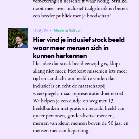
verbetering en herschrijft waar nodig. Struikel
nooit meer over inclusief taalgebruik en bereik
een breder publiek met je boodschap!‍
Media & Cultuur
18/6/24
•
Hier vind je inclusief stock beeld
waar meer mensen zich in
kunnen herkennen
Het idee dat stock beeld eenzijdig is, klopt
allang niet meer. Het kost misschien iets meer
tijd en aandacht om beeld te vinden dat
inclusief is en echt de maatschappij
weerspiegelt, maar representatie doet ertoe!
We helpen je een eindje op weg met 13
beeldbanken met gratis en betaald beeld van
queer personen, genderdiverse mensen,
mensen van kleur, mensen boven de 50 jaar en
mensen met een beperking.