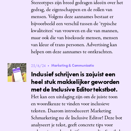
Stereotypes zijn breed gedragen ideeën over het
gedrag, de eigenschappen en de rollen van
mensen. Volgens deze aannames bestaat er
bijvoorbeeld een verschil tussen de ‘typische
kwaliteiten’ van vrouwen en die van mannen,
maar ook die van biseksuele mensen, mensen
van kleur of trans personen. Advertising kan
helpen om deze aannames te ontkrachten.‍
Marketing & Communicatie
25/6/24
•
Inclusief schrijven is zojuist een
heel stuk makkelijker geworden
met de Inclusive Editor tekstbot.
Het kan een uitdaging zijn om de juiste toon
en woordkeuze te vinden voor inclusieve
teksten. Daarom introduceert Marketing
Schmarketing nu de Inclusive Editor! Deze bot
analyseert je tekst, geeft concrete tips voor