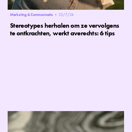
Marketing & Communicatie
•
23/7/24
Stereotypes herhalen om ze vervolgens
te ontkrachten, werkt averechts: 6 tips
Stereotypes zijn breed gedragen ideeën over het
gedrag, de eigenschappen en de rollen van
mensen. Volgens deze aannames bestaat er
bijvoorbeeld een verschil tussen de ‘typische
kwaliteiten’ van vrouwen en die van mannen,
maar ook die van biseksuele mensen, mensen
van kleur of trans personen. Advertising kan
helpen om deze aannames te ontkrachten.‍