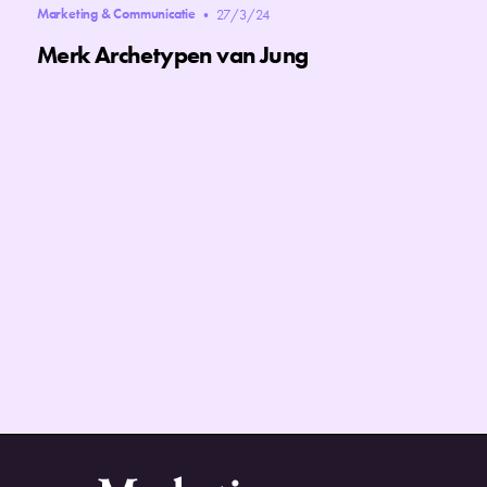
Marketing & Communicatie
•
27/3/24
Merk Archetypen van Jung
‍Modellen en systemen worden gebruikt om
onszelf en de wereld om ons heen beter te
begrijpen. Voor merken is het verzamelen van
details essentieel om te weten hoe ze het beste
kunnen communiceren met de buitenwereld.
Een model dat vaak wordt gebruikt is het
archetype-model van Jung. Bij Marketing
Schmarketing maken we veel gebruik van dit
model bij het ontwikkelen van merkstrategieën
en campagnes.